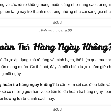
 lắng về các rủi ro không mong muốn cũng như nâng cao trải ng
p nền tảng này trở thành một trong những nhà cái sáng giá nhấ
Hình minh họa: sc88
àn Trả Hàng Ngày Không? P
tế được áp dụng khá rõ ràng và minh bạch, thể hiện qua mức ho
ận mong muốn. Có thể nói, đây là một chiến lược nhằm giữ châ
rong một ngày.
g hoàn trả hàng ngày không?
ta cần xem xét các điều kiện v
sẽ có những giới hạn về số tiền tối đa hoàn trả hàng ngày, loạ
ội hưởng lợi từ chính sách này.