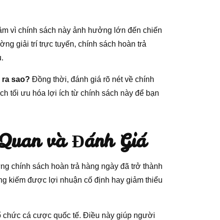
âm vì chính sách này ảnh hưởng lớn đến chiến
ng giải trí trực tuyến, chính sách hoàn trả
.
 ra sao?
Đồng thời, đánh giá rõ nét về chính
h tối ưu hóa lợi ích từ chính sách này để bạn
 Quan và Đánh Giá
ựng chính sách hoàn trả hàng ngày đã trở thành
ăng kiếm được lợi nhuận cố định hay giảm thiểu
ổ chức cá cược quốc tế. Điều này giúp người