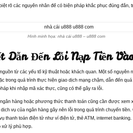
 biệt rõ các nguyên nhân để có biện pháp khắc phục đúng đắn, t
Hình minh họa: nhà cái u888 – u888 com
ết Dẫn Đến Lỗi Nạp Tiền Và
 nguồn từ các yếu tố kỹ thuật hoặc khách quan. Một số nguyên n
ặc trong quá trình thực hiện giao dịch mạng chậm, dẫn đến quá 
pháp khi nhập mã xác thực, cũng có thể gây ra lỗi.
 ngân hàng hoặc phương thức thanh toán cũng cần được xem x
dịch vụ của ngân hàng gây nên lỗi trong quá trình chuyển tiền.
vụ thanh toán điện tử như ví điện tử, thẻ ATM, internet bankin
 xử lý phù hợp.