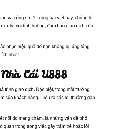
ian và công sức? Trong bài viết này, chúng tôi
tin xử lý mọi tình huống, đảm bảo giao dịch của
ắc phục hiệu quả để bạn không bị lúng túng
 ích nhất!
i Nhà Cái U888
 trình giao dịch. Đặc biệt, trong môi trường
hiệm của khách hàng. Hiểu rõ các lỗi thường gặp
i kết nối do mạng chậm, là những vấn đề phổ
ò quan trọng trong việc gây trậm trễ hoặc lỗi