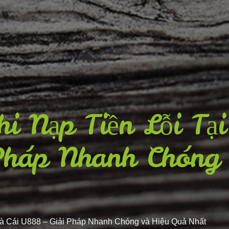
i Nạp Tiền Lỗi Tạ
Pháp Nhanh Chóng
hà Cái U888 – Giải Pháp Nhanh Chóng và Hiệu Quả Nhất