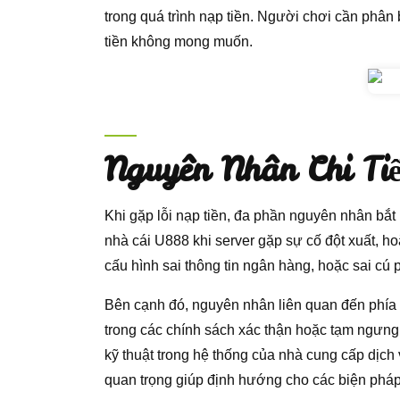
trong quá trình nạp tiền. Người chơi cần phân
tiền không mong muốn.
Nguyên Nhân Chi Ti
Khi gặp lỗi nạp tiền, đa phần nguyên nhân bắt
nhà cái U888 khi server gặp sự cố đột xuất, ho
cấu hình sai thông tin ngân hàng, hoặc sai cú 
Bên cạnh đó, nguyên nhân liên quan đến phía
trong các chính sách xác thận hoặc tạm ngưng 
kỹ thuật trong hệ thống của nhà cung cấp dịch 
quan trọng giúp định hướng cho các biện pháp