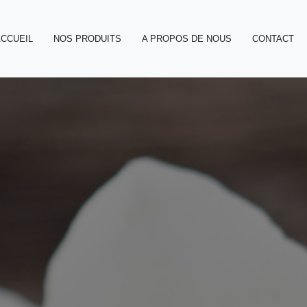
CCUEIL
NOS PRODUITS
A PROPOS DE NOUS
CONTACT