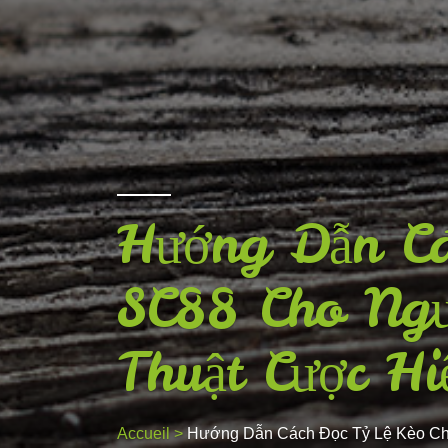
Hướng Dẫn Cá
SC88 Cho Ngư
Thuật Cược H
Accueil
>
Hướng Dẫn Cách Đọc Tỷ Lệ Kèo Ch