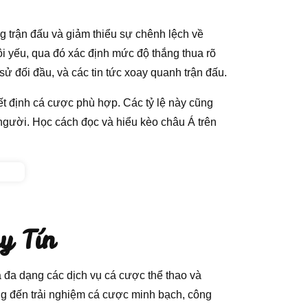
g trận đấu và giảm thiểu sự chênh lệch về
ội yếu, qua đó xác định mức độ thắng thua rõ
sử đối đầu, và các tin tức xoay quanh trận đấu.
yết định cá cược phù hợp. Các tỷ lệ này cũng
người. Học cách đọc và hiểu kèo châu Á trên
y Tín
à đa dạng các dịch vụ cá cược thể thao và
ng đến trải nghiệm cá cược minh bạch, công