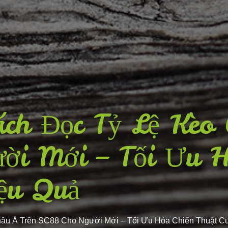
ch Đọc Tỷ Lệ Kèo 
ời Mới – Tối Ưu H
iệu Quả
âu Á Trên SC88 Cho Người Mới – Tối Ưu Hóa Chiến Thuật C