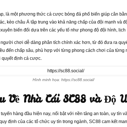
cap, là một phương thức cá cược bóng đá phổ biến giúp cân bằn
khác, kèo châu Á tập trung vào khả năng chấp của đội mạnh và đ
uyên biến đổi dựa trên các yếu tố như phong độ đội hình, lịch 
úp người chơi dễ dàng phân tích chính xác hơn, từ đó đưa ra qu
ều đến chấp sâu, phù hợp với từng phong cách chơi của từng 
i quyết định cá cược.
Hình minh họa: https://sc88.social/
ểu Về Nhà Cái SC88 và Độ U
uyến hàng đầu hiện nay, nổi bật với nền tảng an toàn, uy tín v
quy định của các tổ chức uy tín trong ngành, SC88 cam kết ma