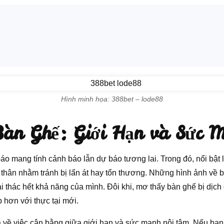
Hình minh họa: 388bet – lode88
àn Ghế: Giới Hạn và Sức 
 mang tính cảnh báo lẫn dự báo tương lai. Trong đó, nổi bật l
ản thân nhằm tránh bị lấn át hay tổn thương. Những hình ảnh v
hác hết khả năng của mình. Đôi khi, mơ thấy bàn ghế bị dịch c
p hơn với thực tại mới.
ĩa về việc cân bằng giữa giới hạn và sức mạnh nội tâm. Nếu b