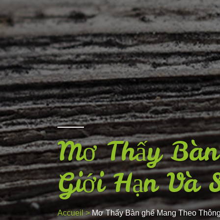
Mơ Thấy Bàn
Giới Hạn Và 
Accueil
>
Mơ Thấy Bàn ghế Mang Theo Thông 