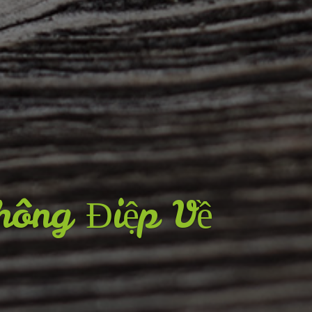
ông Điệp Về