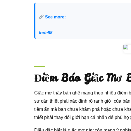
See more:
lode88
Điềm Báo Giấc Mơ B
Giấc mơ thấy bàn ghế mang theo nhiều điềm báo
sự cần thiết phải xác định rõ ranh giới của b
tiềm ẩn mà bạn chưa khám phá hoặc chưa khai t
thiết phải thay đổi giới hạn cá nhân để phù hợ
Điều đặc biệt là giấc mơ này còn mang ý ngh