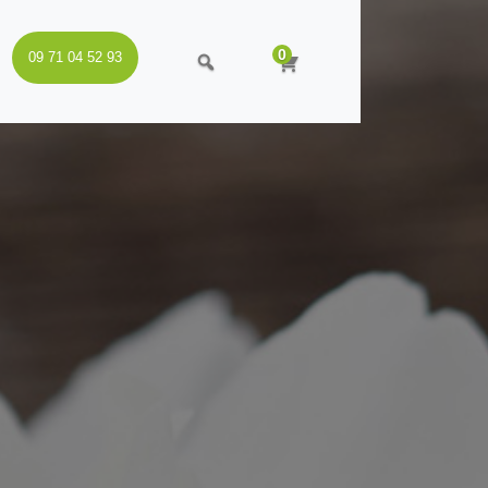
0
09 71 04 52 93