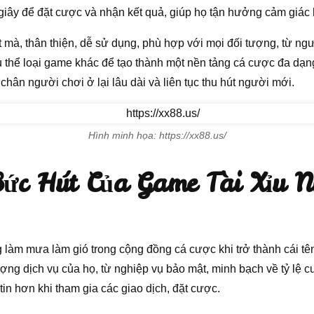
iây để đặt cược và nhận kết quả, giúp họ tận hưởng cảm giác h
t mà, thân thiện, dễ sử dụng, phù hợp với mọi đối tượng, từ n
ều thể loại game khác để tạo thành một nền tảng cá cược đa dạ
 chân người chơi ở lại lâu dài và liên tục thu hút người mới.
Hình minh họa: https://xx88.us/
ức Hút Của Game Tài Xỉu N
làm mưa làm gió trong cộng đồng cá cược khi trở thành cái tên
lượng dịch vụ của họ, từ nghiệp vụ bảo mật, minh bạch về tỷ lệ
in hơn khi tham gia các giao dịch, đặt cược.