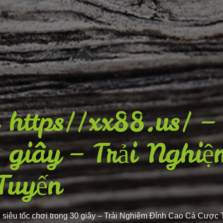
 https//xx88.us/ – 
 giây – Trải Nghi
Tuyến
e siêu tốc chơi trong 30 giây – Trải Nghiệm Đỉnh Cao Cá Cược