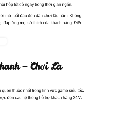
ồi hộp tột độ ngay trong thời gian ngắn.
gười mới bắt đầu đến dân chơi lâu năm. Không
ng, đáp ứng mọi sở thích của khách hàng. Điều
hanh – Chơi Là
 quen thuộc nhất trong lĩnh vực game siêu tốc.
 cược đến các hệ thống hỗ trợ khách hàng 24/7.