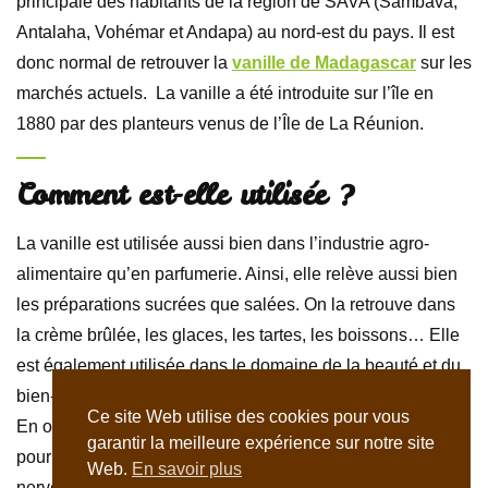
principale des habitants de la région de SAVA (Sambava,
Antalaha, Vohémar et Andapa) au nord-est du pays. Il est
donc normal de retrouver la
vanille de Madagascar
sur les
marchés actuels. La vanille a été introduite sur l’île en
1880 par des planteurs venus de l’Île de La Réunion.
Comment est-elle utilisée ?
La vanille est utilisée aussi bien dans l’industrie agro-
alimentaire qu’en parfumerie. Ainsi, elle relève aussi bien
les préparations sucrées que salées. On la retrouve dans
la crème brûlée, les glaces, les tartes, les boissons… Elle
est également utilisée dans le domaine de la beauté et du
bien-être, où elle parfume savons, shampoings, crèmes…
Ce site Web utilise des cookies pour vous
En outre, l’huile essentielle de vanille est très appréciée
garantir la meilleure expérience sur notre site
pour ses nombreuses vertus, car elle stimule le système
Web.
En savoir plus
nerveux et le système digestif, en plus de combattre les