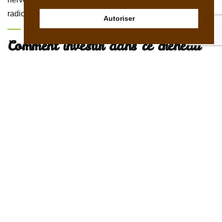
radicaux libres.
Autoriser
Comment investir dans ce créneau
porteur ?
Investir dans cette filière est très rentable. Cependant, pour
devenir leader dans le domaine, il vaut mieux produire sa
vanille soi-même et ce qu’elle soit destinée au marché
local ou à l’exportation. La raison est que ces dernières
années, la vanille est conditionnée sous vide par certains
producteurs pour qu’elle se gorge d’eau, détériorant ainsi
sa qualité. D’autres producteurs ne respectent pas les
règles d’hygiène, ou récoltent trop tôt leur vanille de peur
qu’elle ne soit volée. Toutes ces pratiques se répercutent
négativement sur la qualité de la vanille, d’où l’intérêt